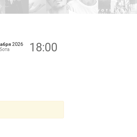
0+
18:00
2026
абря
бота