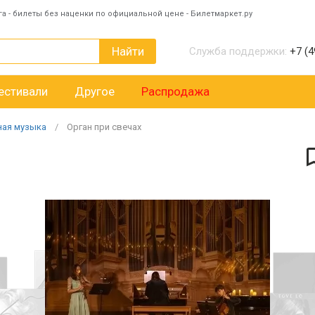
га - билеты без наценки по официальной цене - Билетмаркет.ру
Найти
Служба поддержки:
+7 (4
естивали
Другое
Распродажа
ная музыка
Орган при свечах