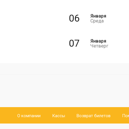
06
Января
Среда
07
Января
Четверг
О компании
Кассы
Возврат билетов
По