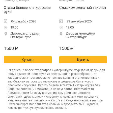
Комедия, Театры
Комедия, Театры
20
21
22
23
24
25
26
27
Отдам бывшего в хорошие
Слишком женатый таксист
Другое
28
29
30
31
руки
04 декабря 2026
23 декабря 2026
Сегодня
Завтра
В выходные
19:00
19:00
Дворец молодёжи
Дворец молодёжи
Екатеринбург
Екатеринбург
Отмена
1500
₽
1500
₽
Купить
Купить
Ежедневно более ста театров Екатеринбурге открывают двери для
своих зрителей. Репертуар их чрезвычайно разнообразен - от
классических постановок по произведениям отечественных и
зарубежных авторов до мюзиклов и шедевров балетного и
оперного искусства. Купить билеты в театры Екатеринбурга без
наценки онлайн Вы можете на нашем сайте - Biletmarket.ru.
Представляем Вашему вниманию комедийные, детские
спектакли, драму, оперу и оперетту, мюзиклы и многие другие
направления театрального искусства. Ежедневно афиша театров
Екатеринбурга пополняется новыми мероприятиями. Будьте в
самом центре культурной жизни столицы!