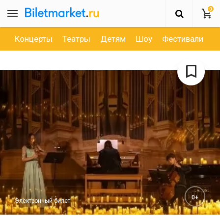
0
Концерты
Театры
Детям
Шоу
Фестивали
Д
0+
Электронный билет