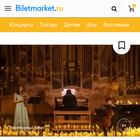
0
Концерты
Театры
Детям
Шоу
Фестивали
Д
0+
Электронный билет