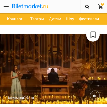
0
Концерты
Театры
Детям
Шоу
Фестивали
Д
0+
Электронный билет