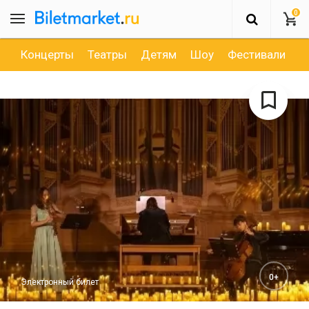
0
Концерты
Театры
Детям
Шоу
Фестивали
Д
0+
Электронный билет