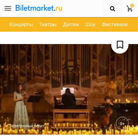
0
Концерты
Театры
Детям
Шоу
Фестивали
Д
0+
Электронный билет