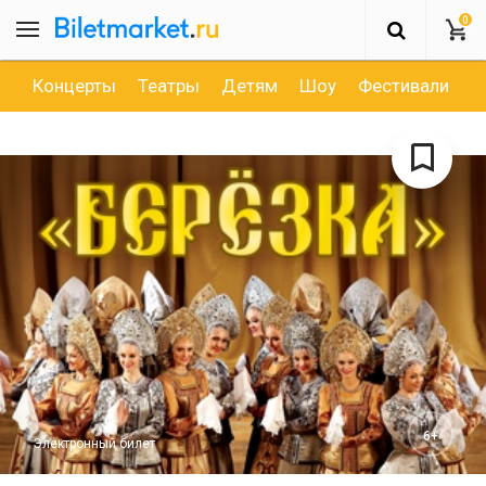
0
Концерты
Театры
Детям
Шоу
Фестивали
Д
6+
Электронный билет