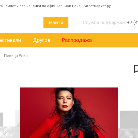
га - билеты без наценки по официальной цене - Билетмаркет.ру
Найти
Служба поддержки:
+7 (4
естивали
Другое
Распродажа
Певица Елка