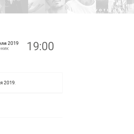
0+
19:00
2019
еля
рник
я 2019.