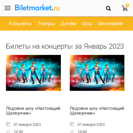
0
Концерты
Театры
Детям
Шоу
Фестивали
Д
Билеты на концерты за Январь 2023
Ледовое шоу «Настоящий
Ледовое шоу «Настоящий
Щелкунчик»
Щелкунчик»
07 января 2023
07 января 2023
12:00
16:00