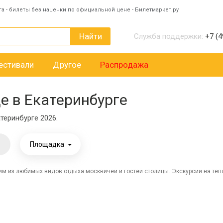
га - билеты без наценки по официальной цене - Билетмаркет.ру
Найти
Служба поддержки:
+7 (4
естивали
Другое
Распродажа
е в Екатеринбурге
теринбурге 2026.
Площадка
м из любимых видов отдыха москвичей и гостей столицы. Экскурсии на тепл